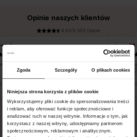
Opinie naszych klientów
4.43/5 592 Opinie
na T
Inese J
K
KUPUJĄCY
26
05.08.2026
l
i
19.07.2026
e
n
t
z
w
e
ko dobrze i pięknie
Dostawa tow
r
y
dni roboczyc
Zgoda
Szczegóły
O plikach cookies
f
smutku – moż
i
k
o
w
a
n
y
 tłumaczenie. Zobacz wersję oryginalną.
To jest tłumacz
Niniejsza strona korzysta z plików cookie
Wykorzystujemy pliki cookie do spersonalizowania treści
i reklam, aby oferować funkcje społecznościowe i
analizować ruch w naszej witrynie. Informacje o tym, jak
Bezpieczna dostawa.
Bezpieczna płatność.
korzystasz z naszej witryny, udostępniamy partnerom
60-dniowy okres zwrotu.
społecznościowym, reklamowym i analitycznym.