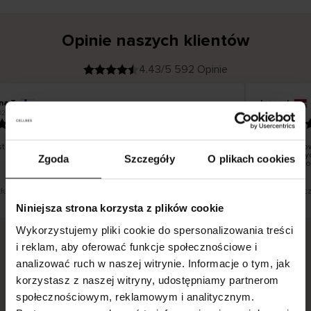
Opinie naszych klientów
4.43/5 592 Opinie
na T
Inese J
K
KUPUJĄCY
026
05.08.2026
l
i
19.07.2026
e
n
t
z
w
e
ko dobrze i pięknie
Dostawa tow
r
y
dni roboczyc
Zgoda
Szczegóły
O plikach cookies
f
smutku – mo
i
k
o
w
a
n
y
 tłumaczenie. Zobacz wersję oryginalną.
To jest tłumac
Niniejsza strona korzysta z plików cookie
Wykorzystujemy pliki cookie do spersonalizowania treści
i reklam, aby oferować funkcje społecznościowe i
analizować ruch w naszej witrynie. Informacje o tym, jak
Bezpieczna dostawa.
Bezpieczna płatność.
korzystasz z naszej witryny, udostępniamy partnerom
60-dniowy okres zwrotu.
społecznościowym, reklamowym i analitycznym.