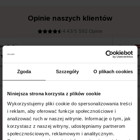
Opinie naszych klientów
4.43/5 592 Opinie
iina T
Inese J
K
KUPUJĄCY
2026
05.08.2026
l
i
19.07.2026
e
n
t
z
w
e
stko dobrze i pięknie
Dostawa to
r
y
dni roboczy
Zgoda
Szczegóły
O plikach cookies
f
smutku – m
i
k
o
w
a
n
y
st tłumaczenie. Zobacz wersję oryginalną.
To jest tłuma
Niniejsza strona korzysta z plików cookie
Wykorzystujemy pliki cookie do spersonalizowania treści
i reklam, aby oferować funkcje społecznościowe i
analizować ruch w naszej witrynie. Informacje o tym, jak
Bezpieczna dostawa.
Bezpieczna płatność.
korzystasz z naszej witryny, udostępniamy partnerom
60-dniowy okres zwrotu.
społecznościowym, reklamowym i analitycznym.