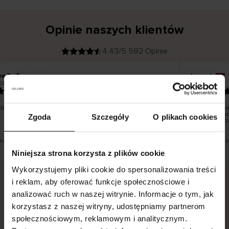
Opinie naszych klientów
4.43/5 592 Opinie
na T
Inese J
K
KUPUJĄCY
26
05.08.2026
l
i
19.07.2026
e
n
t
z
w
e
ko dobrze i pięknie
Dostawa tow
r
y
dni roboczyc
Zgoda
Szczegóły
O plikach cookies
f
smutku – moż
i
k
o
w
a
n
y
 tłumaczenie. Zobacz wersję oryginalną.
To jest tłumacz
Niniejsza strona korzysta z plików cookie
Wykorzystujemy pliki cookie do spersonalizowania treści
i reklam, aby oferować funkcje społecznościowe i
analizować ruch w naszej witrynie. Informacje o tym, jak
Bezpieczna dostawa.
Bezpieczna płatność.
korzystasz z naszej witryny, udostępniamy partnerom
60-dniowy okres zwrotu.
społecznościowym, reklamowym i analitycznym.