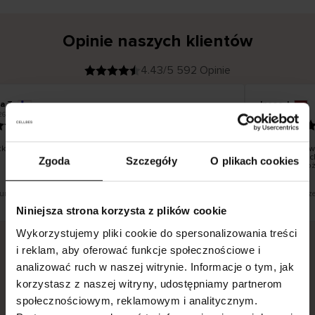
Opinie naszych klientów
4.43/5 592 Opinie
na T
Inese J
K
KUPUJĄCY
26
05.08.2026
l
i
19.07.2026
e
n
t
z
w
e
ko dobrze i pięknie
Dostawa towa
r
y
dni roboczych
Zgoda
Szczegóły
O plikach cookies
f
smutku – moż
i
k
o
w
a
n
y
tłumaczenie. Zobacz wersję oryginalną.
To jest tłumacz
Niniejsza strona korzysta z plików cookie
Wykorzystujemy pliki cookie do spersonalizowania treści
i reklam, aby oferować funkcje społecznościowe i
analizować ruch w naszej witrynie. Informacje o tym, jak
Bezpieczna dostawa.
Bezpieczna płatność.
korzystasz z naszej witryny, udostępniamy partnerom
60-dniowy okres zwrotu.
społecznościowym, reklamowym i analitycznym.