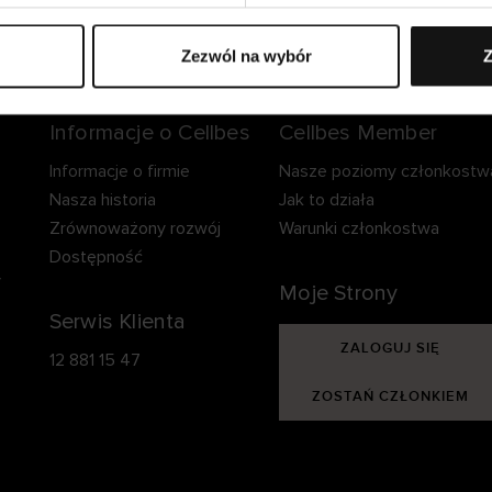
zpieczna dostawa.
Bezpieczna płatność.
60-dniowy okre
zwrotu.
Zezwól na wybór
Z
Informacje o Cellbes
Cellbes Member
Informacje o firmie
Nasze poziomy członkostw
Nasza historia
Jak to działa
Zrównoważony rozwój
Warunki członkostwa
Dostępność
y
Moje Strony
Serwis Klienta
ZALOGUJ SIĘ
12 881 15 47
ZOSTAŃ CZŁONKIEM