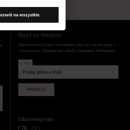
s
ezwól na wszystkie
Bądź na bieżąco
a
Zaprenumeruj nasz newsletter, aby być na bieżąco z
nowościami, otrzymywać oferty i aktualne informacje.
E-mail
PRZEŚLIJ
Obserwuj nas