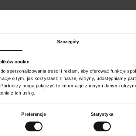
Opinie naszych klientów
Szczegóły
•
Ines P
•
05.08.2026
05
K
KUPUJĄCY
 plików cookie
l
i
16.07.2026
e
n
do spersonalizowania treści i reklam, aby oferować funkcje sp
t
z
owarów następuje zazwyczaj bardzo szybko – do 5
w
Doskonała jakość
ormacje o tym, jak korzystasz z naszej witryny, udostępniamy p
e
ych, jednak zwrot towaru to niekończąca się
r
y
mutku – może potrwać do 20 dni roboczych.
Partnerzy mogą połączyć te informacje z innymi danymi otrzym
f
i
k
nia z ich usług.
o
w
czenie. Zobacz wersję oryginalną.
To jest tłumaczenie.
a
n
y
Preferencje
Statystyka