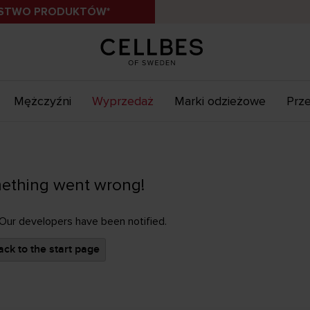
ÓSTWO PRODUKTÓW*
Mężczyźni
Wyprzedaż
Marki odzieżowe
Prze
ething went wrong!
 Our developers have been notified.
ck to the start page