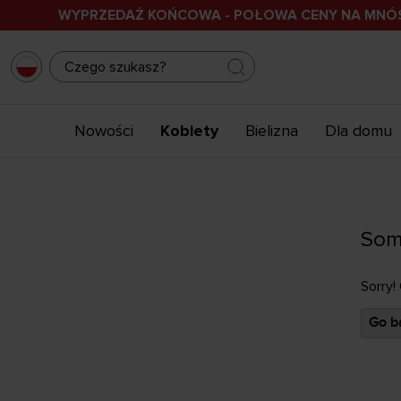
WYPRZEDAŻ KOŃCOWA - POŁOWA CENY NA MN
Nowości
Kobiety
Bielizna
Dla domu
Som
Sorry!
Go ba