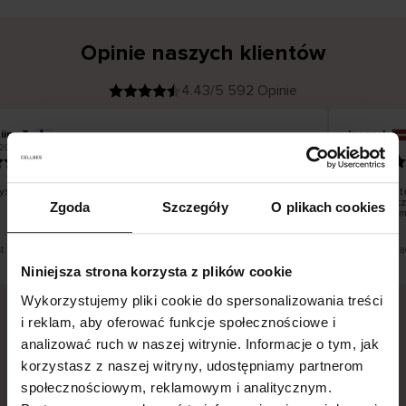
Opinie naszych klientów
4.43/5 592 Opinie
iina T
Inese J
K
KUPUJĄCY
2026
05.08.2026
l
i
19.07.2026
e
n
t
z
w
e
stko dobrze i pięknie
Dostawa to
r
y
dni robocz
Zgoda
Szczegóły
O plikach cookies
f
smutku – m
i
k
o
w
a
n
y
st tłumaczenie. Zobacz wersję oryginalną.
To jest tłuma
Niniejsza strona korzysta z plików cookie
Wykorzystujemy pliki cookie do spersonalizowania treści
i reklam, aby oferować funkcje społecznościowe i
analizować ruch w naszej witrynie. Informacje o tym, jak
Bezpieczna dostawa.
Bezpieczna płatność.
korzystasz z naszej witryny, udostępniamy partnerom
60-dniowy okres zwrotu.
społecznościowym, reklamowym i analitycznym.