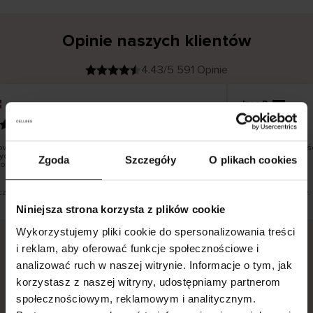
Opinie naszych klientów
4.43/5 591 Opinie
Ines P
K
KUPUJĄCY
05.08.2026
l
i
16.07.2026
e
n
t
z
w
e
warów następuje zazwyczaj bardzo szybko – do 5
Doskonała jakość!
r
ch, jednak zwrot towaru to niekończąca się historia
y
Zgoda
Szczegóły
O plikach cookies
f
oże potrwać do 20 dni roboczych.
i
k
o
w
a
n
y
czenie. Zobacz wersję oryginalną.
To jest tłumaczenie.
Niniejsza strona korzysta z plików cookie
Wykorzystujemy pliki cookie do spersonalizowania treści
i reklam, aby oferować funkcje społecznościowe i
analizować ruch w naszej witrynie. Informacje o tym, jak
Bezpieczna dostawa.
Bezpieczna płatność.
korzystasz z naszej witryny, udostępniamy partnerom
60-dniowy okres zwrotu.
społecznościowym, reklamowym i analitycznym.