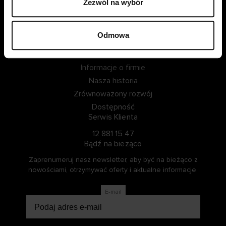
Zezwól na wybór
ZALOGUJ SIĘ
Odmowa
ZOSTAŃ CZŁONKIEM
Informacje o Cellbes
Informacje o firmie
Nasza historia
Zrównoważony rozwój
Dostępność
Serwis Klienta
12 881 15 47
Bądź na bieżąco
Zaprenumeruj nasz newsletter, aby być na bieżąco z
nowościami, otrzymywać oferty i aktualne informacje.
E-mail