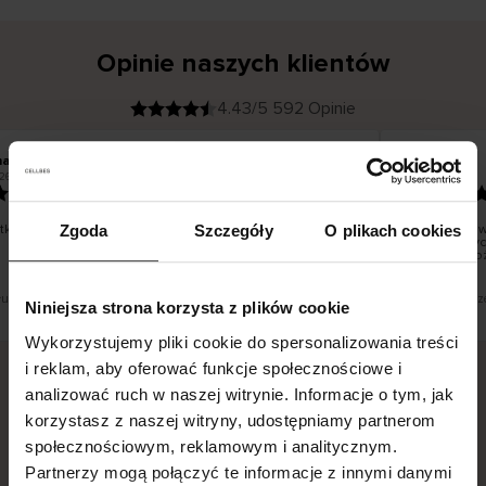
Opinie naszych klientów
4.43/5 592 Opinie
na T
Inese J
K
KUPUJĄCY
26
05.08.2026
l
i
19.07.2026
e
n
t
z
w
e
ko dobrze i pięknie
Dostawa towa
Zgoda
Szczegóły
O plikach cookies
r
y
dni roboczych
f
smutku – moż
i
k
o
w
a
n
y
tłumaczenie. Zobacz wersję oryginalną.
To jest tłumacz
Niniejsza strona korzysta z plików cookie
Wykorzystujemy pliki cookie do spersonalizowania treści
i reklam, aby oferować funkcje społecznościowe i
analizować ruch w naszej witrynie. Informacje o tym, jak
Bezpieczna dostawa.
Bezpieczna płatność.
korzystasz z naszej witryny, udostępniamy partnerom
społecznościowym, reklamowym i analitycznym.
60-dniowy okres zwrotu.
Partnerzy mogą połączyć te informacje z innymi danymi