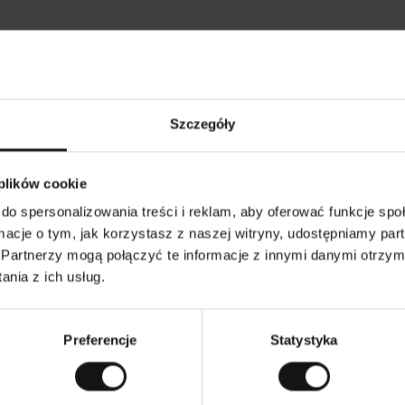
Opinie naszych klientów
Szczegóły
•
Ines P
•
05.08.2026
05
K
KUPUJĄCY
 plików cookie
l
i
16.07.2026
e
n
do spersonalizowania treści i reklam, aby oferować funkcje sp
t
z
owarów następuje zazwyczaj bardzo szybko – do 5
w
Doskonała jakość
ormacje o tym, jak korzystasz z naszej witryny, udostępniamy p
e
zych, jednak zwrot towaru to niekończąca się
r
y
smutku – może potrwać do 20 dni roboczych.
Partnerzy mogą połączyć te informacje z innymi danymi otrzym
f
i
k
nia z ich usług.
o
w
aczenie. Zobacz wersję oryginalną.
To jest tłumaczenie
a
n
y
Preferencje
Statystyka