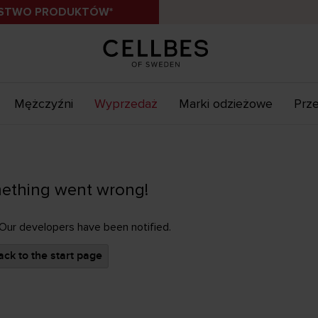
ÓSTWO PRODUKTÓW*
Mężczyźni
Wyprzedaż
Marki odzieżowe
Prze
ething went wrong!
 Our developers have been notified.
ck to the start page