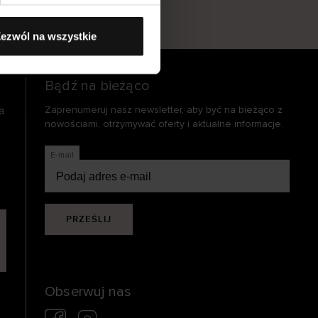
s
ezwól na wszystkie
Bądź na bieżąco
a
Zaprenumeruj nasz newsletter, aby być na bieżąco z
nowościami, otrzymywać oferty i aktualne informacje.
E-mail
PRZEŚLIJ
Obserwuj nas