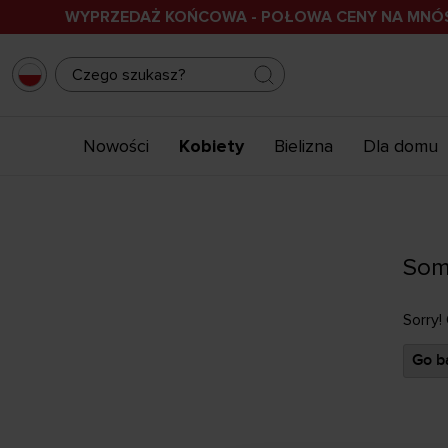
WYPRZEDAŻ KOŃCOWA - POŁOWA CENY NA MN
Nowości
Kobiety
Bielizna
Dla domu
Som
Sorry!
Go ba