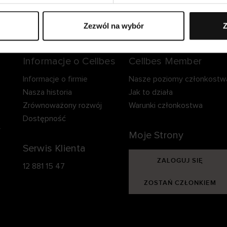
zpieczna dostawa.
Bezpieczna płatność.
60-dniowy okre
zwrotu.
Zezwól na wybór
Z
Informacje o Cellbes
Cellbes Member
Informacje o firmie
Nasze poziomy członkostw
Nasza historia
Jak to działa
Zrównoważony rozwój
Warunki członkostwa
Dostępność
y
Moje Strony
Serwis Klienta
ZALOGUJ SIĘ
12 881 15 47
ZOSTAŃ CZŁONKIEM