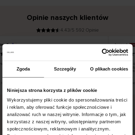
Opinie naszych klientów
4.43/5 592 Opinie
ina T
Inese J
K
KUPUJĄCY
2026
05.08.2026
l
i
19.07.2026
e
n
t
z
w
e
tko dobrze i pięknie
Dostawa to
r
y
dni roboczy
Zgoda
Szczegóły
O plikach cookies
f
smutku – m
i
k
o
w
a
n
y
t tłumaczenie. Zobacz wersję oryginalną.
To jest tłuma
Niniejsza strona korzysta z plików cookie
Wykorzystujemy pliki cookie do spersonalizowania treści
i reklam, aby oferować funkcje społecznościowe i
analizować ruch w naszej witrynie. Informacje o tym, jak
Bezpieczna dostawa.
Bezpieczna płatność.
korzystasz z naszej witryny, udostępniamy partnerom
60-dniowy okres zwrotu.
społecznościowym, reklamowym i analitycznym.