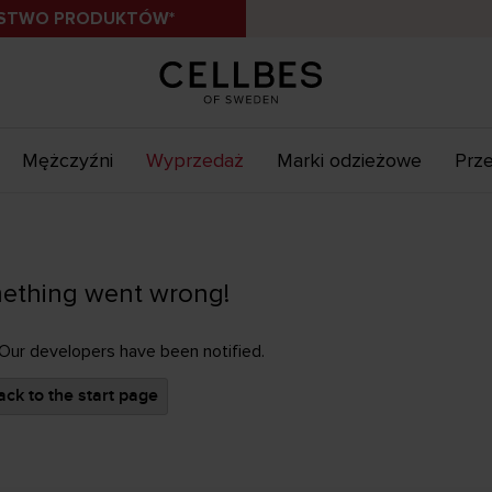
ÓSTWO PRODUKTÓW*
Mężczyźni
Wyprzedaż
Marki odzieżowe
Prze
ething went wrong!
 Our developers have been notified.
ck to the start page