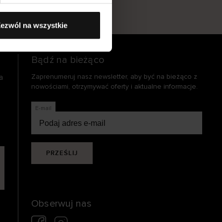
s
ezwól na wszystkie
Bądź na bieżąco
a
Zaprenumeruj nasz newsletter, aby być na bieżąco z
nowościami, otrzymywać oferty i aktualne informacje.
E-mail
PRZEŚLIJ
Obserwuj nas