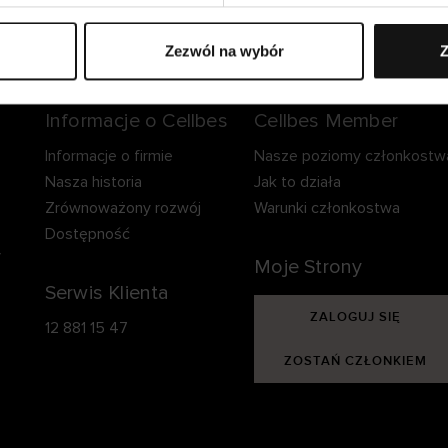
zpieczna dostawa.
Bezpieczna płatność.
60-dniowy okre
zwrotu.
Zezwól na wybór
Z
Informacje o Cellbes
Cellbes Member
Informacje o firmie
Nasze poziomy członkostw
Nasza historia
Jak to działa
Zrównoważony rozwój
Warunki członkostwa
Dostępność
y
Moje Strony
Serwis Klienta
ZALOGUJ SIĘ
12 881 15 47
ZOSTAŃ CZŁONKIEM