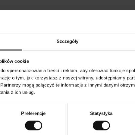
Opinie naszych klientów
Szczegóły
•
Ines P
•
05.08.2026
0
K
KUPUJĄCY
 plików cookie
l
i
16.07.2026
e
n
do spersonalizowania treści i reklam, aby oferować funkcje sp
t
z
towarów następuje zazwyczaj bardzo szybko – do 5
w
Doskonała jako
ormacje o tym, jak korzystasz z naszej witryny, udostępniamy p
e
czych, jednak zwrot towaru to niekończąca się
r
y
 smutku – może potrwać do 20 dni roboczych.
Partnerzy mogą połączyć te informacje z innymi danymi otrzym
f
i
k
nia z ich usług.
o
w
umaczenie. Zobacz wersję oryginalną.
To jest tłumaczeni
a
n
y
Preferencje
Statystyka