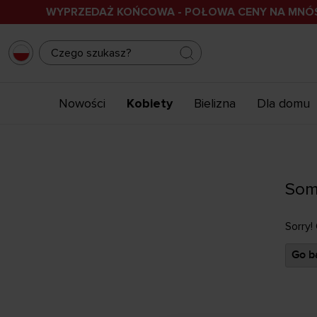
WYPRZEDAŻ KOŃCOWA - POŁOWA CENY NA MN
Nowości
Kobiety
Bielizna
Dla domu
Som
Sorry!
Go ba