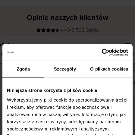
Opinie naszych klientów
4.43/5 592 Opinie
a T
Inese J
K
KUPUJĄCY
6
05.08.2026
l
i
19.07.2026
e
n
t
z
w
e
o dobrze i pięknie
Dostawa towa
r
y
dni roboczych,
Zgoda
Szczegóły
O plikach cookies
f
smutku – może
i
k
o
w
a
n
y
łumaczenie. Zobacz wersję oryginalną.
To jest tłumacze
Niniejsza strona korzysta z plików cookie
Wykorzystujemy pliki cookie do spersonalizowania treści
i reklam, aby oferować funkcje społecznościowe i
analizować ruch w naszej witrynie. Informacje o tym, jak
Bezpieczna dostawa.
Bezpieczna płatność.
korzystasz z naszej witryny, udostępniamy partnerom
60-dniowy okres zwrotu.
społecznościowym, reklamowym i analitycznym.