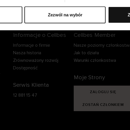
zpieczna dostawa.
Bezpieczna płatność.
60-dniowy okre
zwrotu.
Zezwól na wybór
Z
Informacje o Cellbes
Cellbes Member
Informacje o firmie
Nasze poziomy członkostw
Nasza historia
Jak to działa
Zrównoważony rozwój
Warunki członkostwa
Dostępność
y
Moje Strony
Serwis Klienta
ZALOGUJ SIĘ
12 881 15 47
ZOSTAŃ CZŁONKIEM