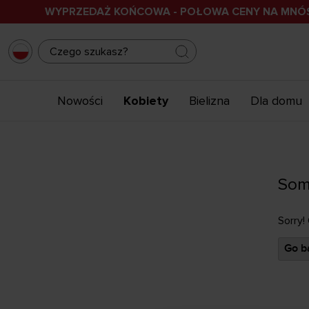
WYPRZEDAŻ KOŃCOWA - POŁOWA CENY NA MN
Nowości
Kobiety
Bielizna
Dla domu
Som
Sorry!
Go ba