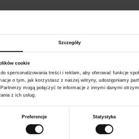
Opinie naszych klientów
Szczegóły
•
Tods T
•
05.08.2026
0
K
KUPUJĄCY
 plików cookie
l
i
17.07.2026
e
n
do spersonalizowania treści i reklam, aby oferować funkcje sp
t
z
jakość! I przystępna cena!
w
Wszystko zgodni
ormacje o tym, jak korzystasz z naszej witryny, udostępniamy p
e
r
y
Partnerzy mogą połączyć te informacje z innymi danymi otrzym
f
i
k
nia z ich usług.
o
w
aczenie. Zobacz wersję oryginalną.
To jest tłumaczenie.
a
n
y
Preferencje
Statystyka