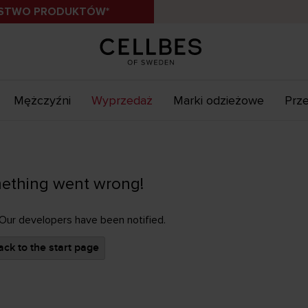
ÓSTWO PRODUKTÓW*
Mężczyźni
Wyprzedaż
Marki odzieżowe
Prze
ething went wrong!
 Our developers have been notified.
ck to the start page