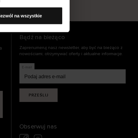
s
ezwól na wszystkie
Bądź na bieżąco
a
Zaprenumeruj nasz newsletter, aby być na bieżąco z
nowościami, otrzymywać oferty i aktualne informacje.
E-mail
PRZEŚLIJ
Obserwuj nas