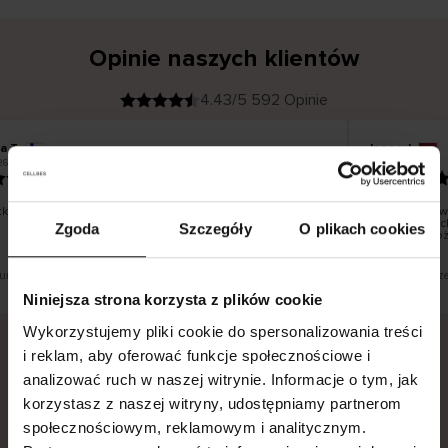
Opinie naszych klientów
4.43/5 592 Opinie
a T
Inese J
K
KUPUJĄCY
26
05.08.2026
l
i
19.07.2026
e
n
t
z
w
e
ko dobrze i pięknie
Dostawa towa
r
y
dni roboczych
Zgoda
Szczegóły
O plikach cookies
f
smutku – moż
i
k
o
w
a
n
y
tłumaczenie. Zobacz wersję oryginalną.
To jest tłumacz
Niniejsza strona korzysta z plików cookie
Wykorzystujemy pliki cookie do spersonalizowania treści
i reklam, aby oferować funkcje społecznościowe i
analizować ruch w naszej witrynie. Informacje o tym, jak
Bezpieczna dostawa.
Bezpieczna płatność.
korzystasz z naszej witryny, udostępniamy partnerom
60-dniowy okres zwrotu.
społecznościowym, reklamowym i analitycznym.