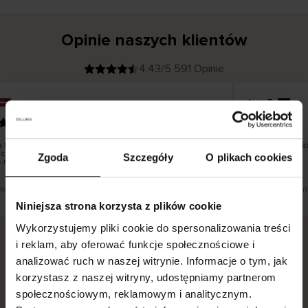
Opinie naszych klientów
4.43/5 591 Opinie
Ines P
K
KUPUJĄCY
05.08.2026
l
i
16.07.2026
e
n
t
z
w
e
 towarów następuje zazwyczaj bardzo szybko – do 5
Doskonała jako
r
czych, jednak zwrot towaru to niekończąca się historia
y
Zgoda
Szczegóły
O plikach cookies
f
 może potrwać do 20 dni roboczych.
i
k
o
w
a
n
y
umaczenie. Zobacz wersję oryginalną.
To jest tłumaczen
Niniejsza strona korzysta z plików cookie
Wykorzystujemy pliki cookie do spersonalizowania treści
i reklam, aby oferować funkcje społecznościowe i
analizować ruch w naszej witrynie. Informacje o tym, jak
Bezpieczna dostawa.
Bezpieczna płatność.
korzystasz z naszej witryny, udostępniamy partnerom
60-dniowy okres zwrotu.
społecznościowym, reklamowym i analitycznym.