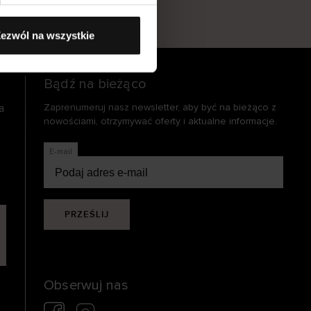
s
ezwól na wszystkie
Bądź na bieżąco
a
Zaprenumeruj nasz newsletter, aby być na bieżąco z
nowościami, otrzymywać oferty i aktualne informacje.
E-mail
PRZEŚLIJ
Obserwuj nas