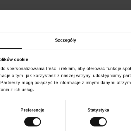
Opinie naszych klientów
Szczegóły
•
Ines P
•
05.08.2026
05
K
KUPUJĄCY
 plików cookie
l
i
16.07.2026
e
n
do spersonalizowania treści i reklam, aby oferować funkcje sp
t
z
warów następuje zazwyczaj bardzo szybko – do 5
w
Doskonała jakość
ormacje o tym, jak korzystasz z naszej witryny, udostępniamy p
e
ych, jednak zwrot towaru to niekończąca się
r
y
mutku – może potrwać do 20 dni roboczych.
Partnerzy mogą połączyć te informacje z innymi danymi otrzym
f
i
k
nia z ich usług.
o
w
czenie. Zobacz wersję oryginalną.
To jest tłumaczenie.
a
n
y
Preferencje
Statystyka