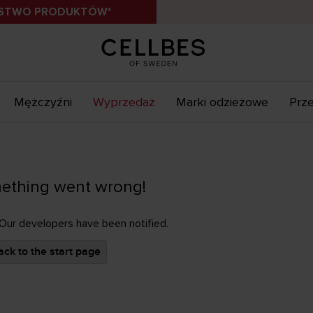
ÓSTWO PRODUKTÓW*
Mężczyźni
Wyprzedaż
Marki odzieżowe
Prze
ething went wrong!
 Our developers have been notified.
ck to the start page