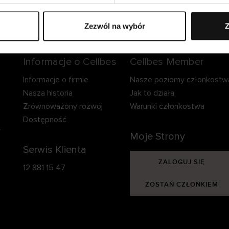
zpieczna dostawa.
Bezpieczna płatność.
60-dniowy okre
zwrotu.
Zezwól na wybór
Z
Informacje o Cellbes
Cellbes Member
Informacje o firmie
Nasze poziomy członkostw
Nasza historia
Jak to działa
Zrównoważony rozwój
Warunki członkostwa
Dostępność
y
Moje Strony
Serwis Klienta
ZALOGUJ SIĘ
12 881 15 47
ZOSTAŃ CZŁONKIEM