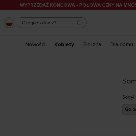
WYPRZEDAŻ KOŃCOWA - POŁOWA CENY NA MN
Nowości
Kobiety
Bielizna
Dla domu
Som
Sorry!
Go ba